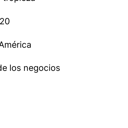
020
 América
de los negocios