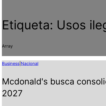
Etiqueta:
Usos ile
Array
Business
|
Nacional
Mcdonald's busca consoli
2027