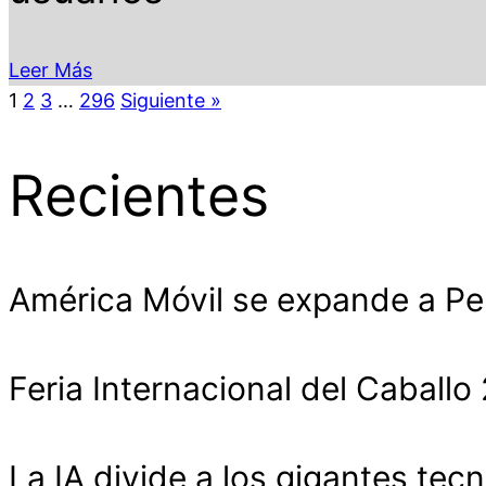
Leer Más
1
2
3
…
296
Siguiente »
Recientes
América Móvil se expande a Pe
Feria Internacional del Cabal
La IA divide a los gigantes tecn