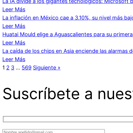
La IA divide a los gigantes tecnológicos: Microsoft b
Leer Más
La inflación en México cae a 3.10%, su nivel más ba
Leer Más
Huatai Mould elige a Aguascalientes para su primer
Leer Más
La caída de los chips en Asia enciende las alarmas 
Leer Más
1
2
3
…
569
Siguiente »
Suscríbete a nues