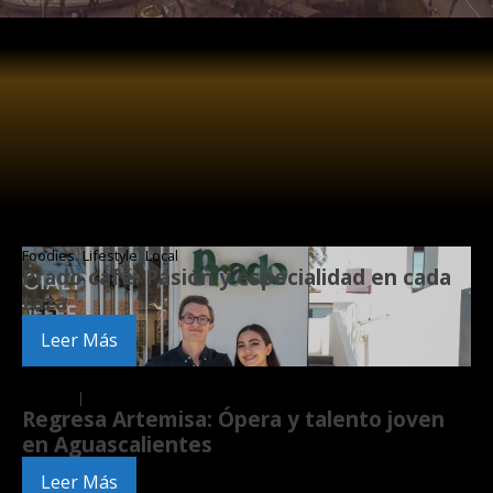
Foodies
|
Lifestyle
|
Local
Prado café: Pasión y especialidad en cada
taza
Leer Más
Lifestyle
|
Local
Regresa Artemisa: Ópera y talento joven
en Aguascalientes
Leer Más