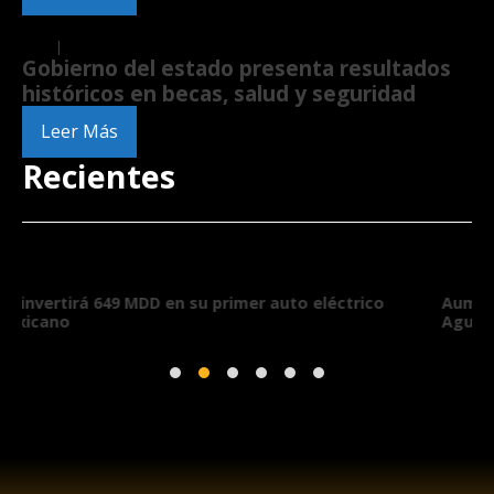
Local
|
Politics
Gobierno del estado presenta resultados
históricos en becas, salud y seguridad
Leer Más
Recientes
o
Aumentan los empleadores y el empleo formal en
Aguascalientes