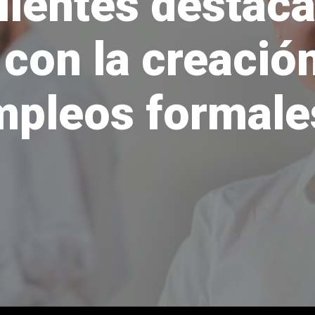
ientes destaca 
 con la creació
mpleos formale