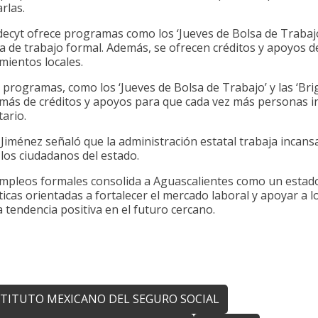
rlas.
cyt ofrece programas como los ‘Jueves de Bolsa de Trabajo’
da de trabajo formal. Además, se ofrecen créditos y apoyos d
ientos locales.
 programas, como los ‘Jueves de Bolsa de Trabajo’ y las ‘Br
emás de créditos y apoyos para que cada vez más personas in
ario.
Jiménez señaló que la administración estatal trabaja incan
os ciudadanos del estado.
 empleos formales consolida a Aguascalientes como un esta
íticas orientadas a fortalecer el mercado laboral y apoyar a
tendencia positiva en el futuro cercano.
STITUTO MEXICANO DEL SEGURO SOCIAL