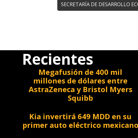
SECRETARÍA DE DESARROLLO E
Recientes
Megafusión de 400 mil
millones de dólares entre
AstraZeneca y Bristol Myers
Squibb
Kia invertirá 649 MDD en su
primer auto eléctrico mexican