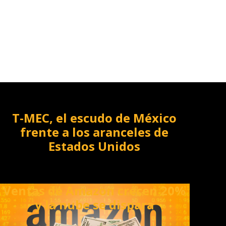
T-MEC, el escudo de México
frente a los aranceles de
Estados Unidos
Ventas de Amazon crecen 20%
y la nube se dispara