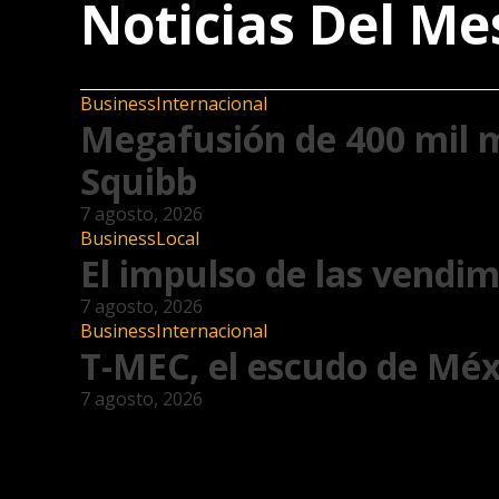
Noticias Del Me
Business
Internacional
Megafusión de 400 mil m
Squibb
7 agosto, 2026
Business
Local
El impulso de las vendim
7 agosto, 2026
Business
Internacional
T-MEC, el escudo de Méx
7 agosto, 2026