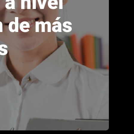
a nivel
n de más
s