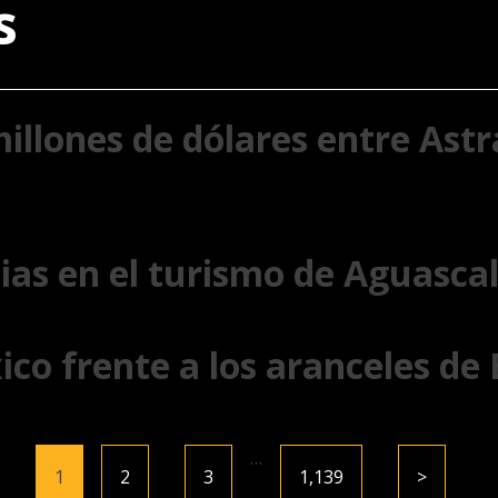
s
illones de dólares entre Astr
ias en el turismo de Aguasca
ico frente a los aranceles de
…
1
2
3
1,139
>