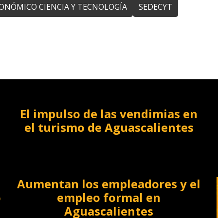
CONÓMICO CIENCIA Y TECNOLOGÍA
SEDECYT
El impulso de las vendimias en
el turismo de Aguascalientes
Aumentan los empleadores y el
o
empleo formal en
Aguascalientes