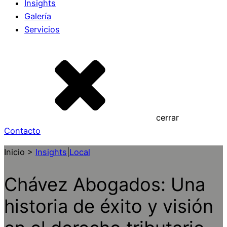
Insights
Galería
Servicios
cerrar
Contacto
Inicio >
Insights
|
Local
Chávez Abogados: Una
historia de éxito y visión