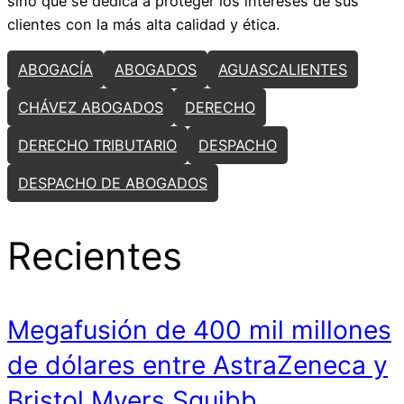
sino que se dedica a proteger los intereses de sus
clientes con la más alta calidad y ética.
ABOGACÍA
ABOGADOS
AGUASCALIENTES
CHÁVEZ ABOGADOS
DERECHO
DERECHO TRIBUTARIO
DESPACHO
DESPACHO DE ABOGADOS
Recientes
Megafusión de 400 mil millones
de dólares entre AstraZeneca y
Bristol Myers Squibb