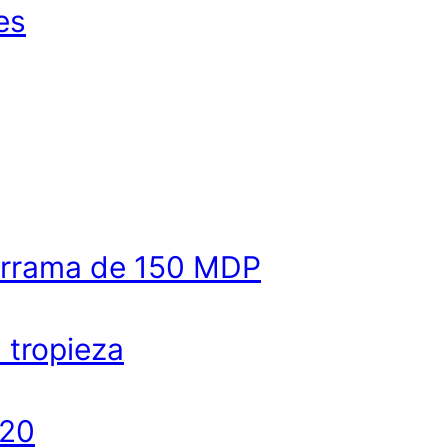
es
derrama de 150 MDP
a tropieza
020