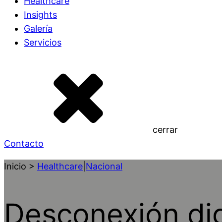
Healthcare
Insights
Galería
Servicios
cerrar
Contacto
Inicio >
Healthcare
|
Nacional
Desconexión dig