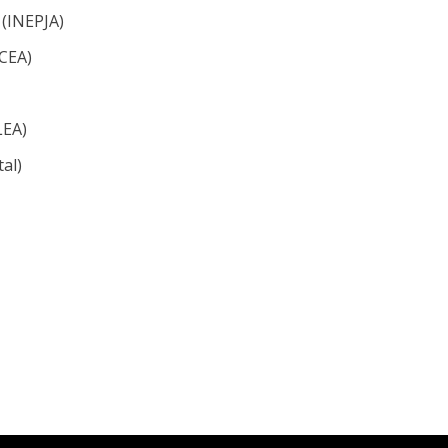
 (INEPJA)
SCEA)
LEA)
tal)