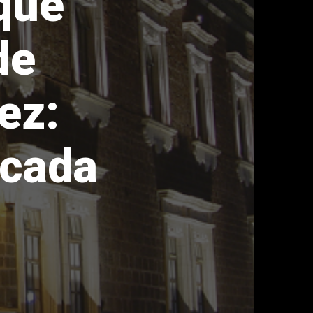
que
de
ez:
 cada