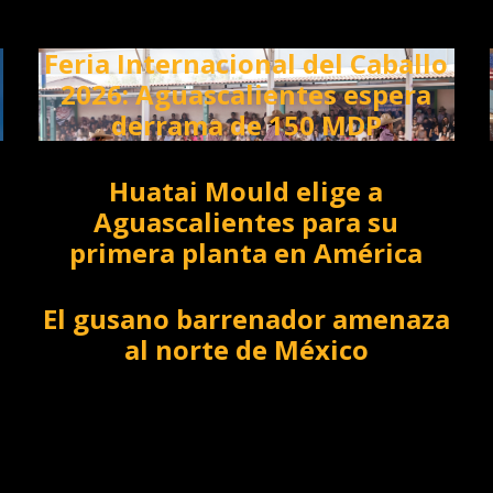
Feria Internacional del Caballo
2026: Aguascalientes espera
derrama de 150 MDP
Huatai Mould elige a
Aguascalientes para su
primera planta en América
El gusano barrenador amenaza
al norte de México