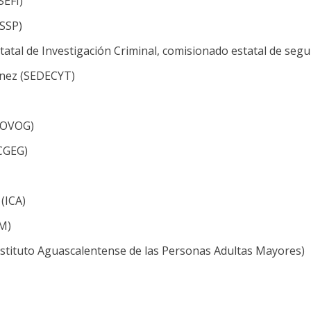
SEFI)
(SSP)
atal de Investigación Criminal, comisionado estatal de seguri
ínez (SEDECYT)
ECOVOG)
(CGEG)
(ICA)
SM)
nstituto Aguascalentense de las Personas Adultas Mayores)