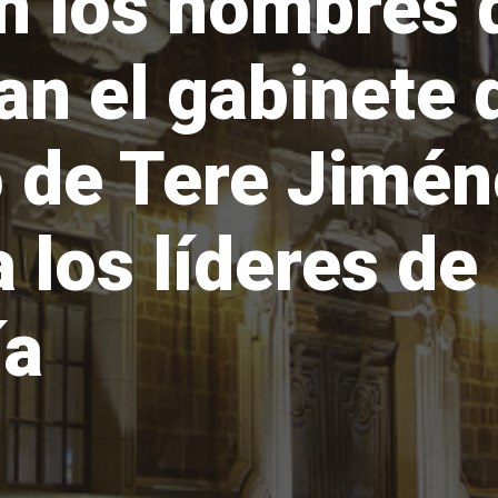
n los nombres 
n el gabinete 
 de Tere Jimén
 los líderes de
ía