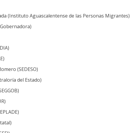
zada (Instituto Aguascalentense de las Personas Migrantes)
la Gobernadora)
FDIA)
E)
lo Romero (SEDESO)
raloría del Estado)
 (SEGGOB)
UR)
(SEPLADE)
tatal)