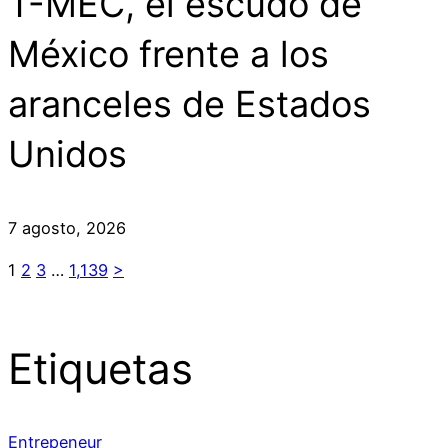
T-MEC, el escudo de
México frente a los
aranceles de Estados
Unidos
7 agosto, 2026
1
2
3
…
1,139
>
Etiquetas
Entrepeneur