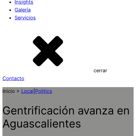
Insights
Galería
Servicios
cerrar
Contacto
Inicio >
Local
|
Politics
Gentrificación avanza en
Aguascalientes