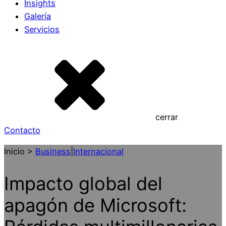
Insights
Galería
Servicios
cerrar
Contacto
Inicio >
Business
|
Internacional
Impacto global del
apagón de Microsoft: