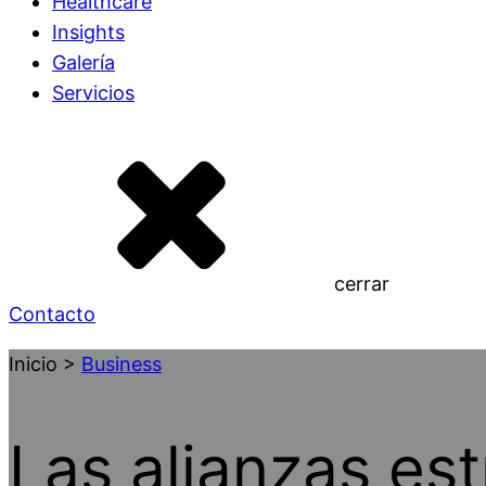
Healthcare
Insights
Galería
Servicios
cerrar
Contacto
Inicio >
Business
Las alianzas est