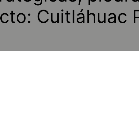
cto: Cuitláhuac 