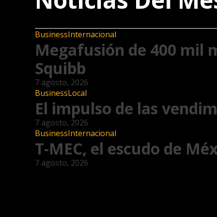
Business
Internacional
Megafusión de 400 mil m
Squibb
7 agosto, 2026
Business
Local
El impulso de las vendim
7 agosto, 2026
Business
Internacional
T-MEC, el escudo de Méx
7 agosto, 2026