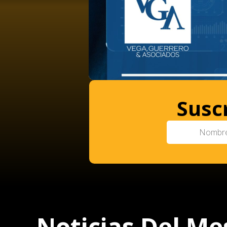
Susc
Noticias Del Me