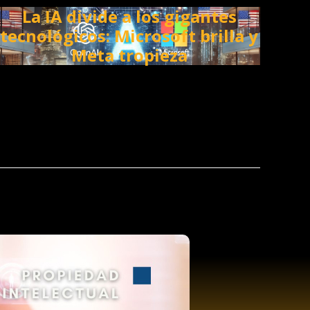
La IA divide a los gigantes
tecnológicos: Microsoft brilla y
Meta tropieza