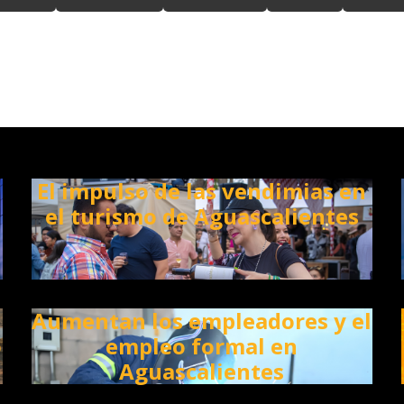
El impulso de las vendimias en
el turismo de Aguascalientes
Aumentan los empleadores y el
o
empleo formal en
Aguascalientes