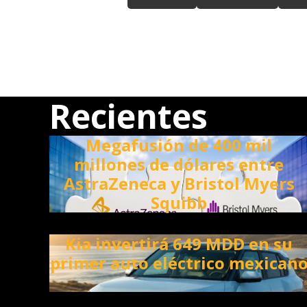
Recientes
Megafusión de 400 mil
millones de dólares entre
AstraZeneca y Bristol Myers
Squibb
Kia invertirá 649 MDD en su
primer auto eléctrico mexican