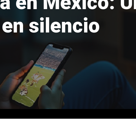
a en México: U
 en silencio