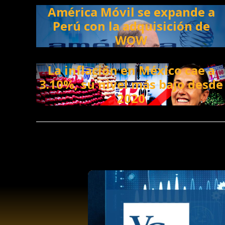
América Móvil se expande a
Perú con la adquisición de
WOW
La inflación en México cae a
3.10%, su nivel más bajo desde
2020