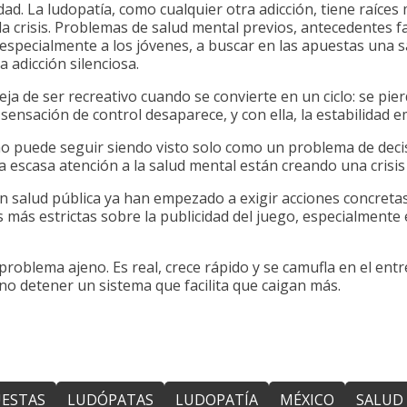
dad. La ludopatía, como cualquier otra adicción, tiene raíce
a crisis. Problemas de salud mental previos, antecedentes f
, especialmente a los jóvenes, a buscar en las apuestas una 
a adicción silenciosa.
ja de ser recreativo cuando se convierte en un ciclo: se pie
sensación de control desaparece, y con ella, la estabilidad e
no puede seguir siendo visto solo como un problema de decis
la escasa atención a la salud mental están creando una crisis 
en salud pública ya han empezado a exigir acciones concret
s más estrictas sobre la publicidad del juego, especialment
 problema ajeno. Es real, crece rápido y se camufla en el ent
ino detener un sistema que facilita que caigan más.
ESTAS
LUDÓPATAS
LUDOPATÍA
MÉXICO
SALUD