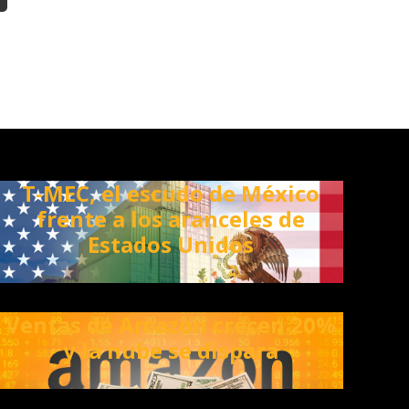
T-MEC, el escudo de México
frente a los aranceles de
Estados Unidos
Ventas de Amazon crecen 20%
y la nube se dispara