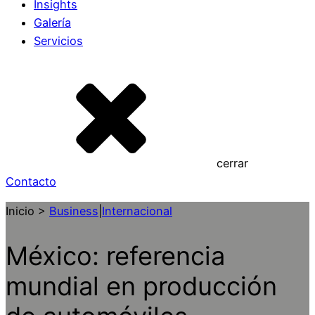
Insights
Galería
Servicios
cerrar
Contacto
Inicio >
Business
|
Internacional
México: referencia
mundial en producción