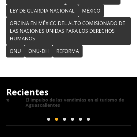
LEY DE GUARDIA NACIONAL
MÉXICO
OFICINA EN MÉXICO DEL ALTO COMISIONADO DE
LAS NACIONES UNIDAS PARA LOS DERECHOS
HUMANOS
ONU
ONU-DH
REFORMA
Recientes
El impulso de las vendimias en el turismo de
T
Aguascalientes
E