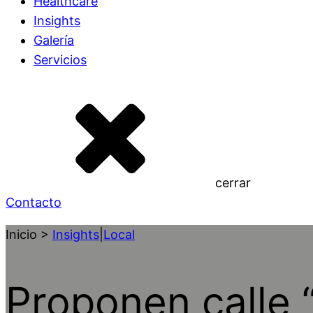
Healthcare
Insights
Galería
Servicios
cerrar
Contacto
Inicio >
Insights
|
Local
Proponen calle