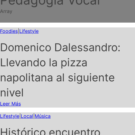
Array
Foodies
|
Lifestyle
Domenico Dalessandro:
Llevando la pizza
napolitana al siguiente
nivel
Leer Más
Lifestyle
|
Local
|
Música
Histórico encuentro