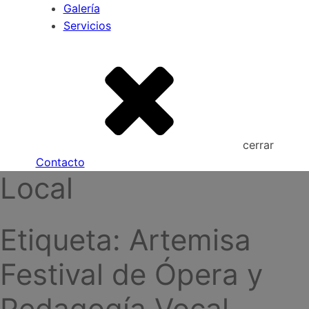
Galería
Servicios
cerrar
Contacto
Local
Etiqueta:
Artemisa
Festival de Ópera y
Pedagogía Vocal