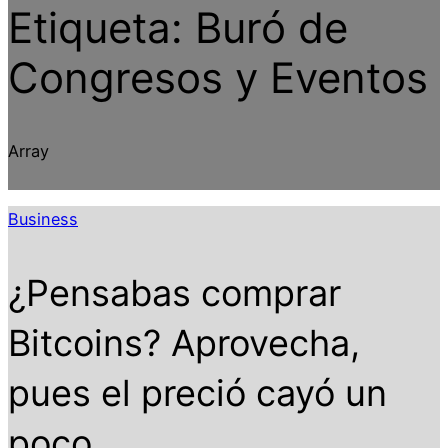
Etiqueta:
Buró de
Congresos y Eventos
Array
Business
¿Pensabas comprar
Bitcoins? Aprovecha,
pues el preció cayó un
poco