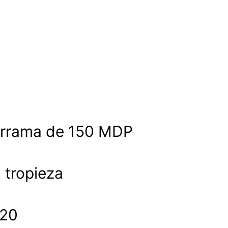
derrama de 150 MDP
a tropieza
020