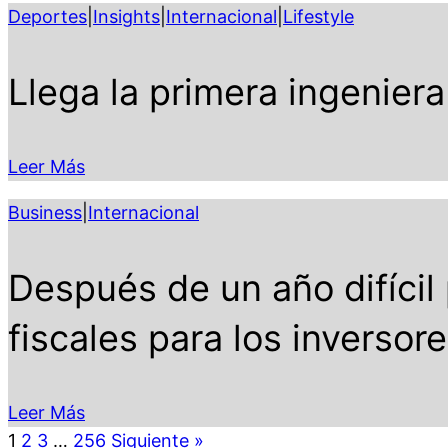
Deportes
|
Insights
|
Internacional
|
Lifestyle
Llega la primera ingeniera 
Leer Más
Business
|
Internacional
Después de un año difíci
fiscales para los inversor
Leer Más
1
2
3
…
256
Siguiente »