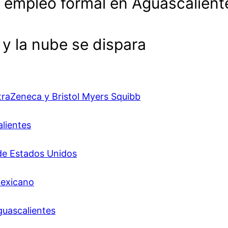
 empleo formal en Aguascalient
 la nube se dispara
traZeneca y Bristol Myers Squibb
alientes
 de Estados Unidos
mexicano
guascalientes