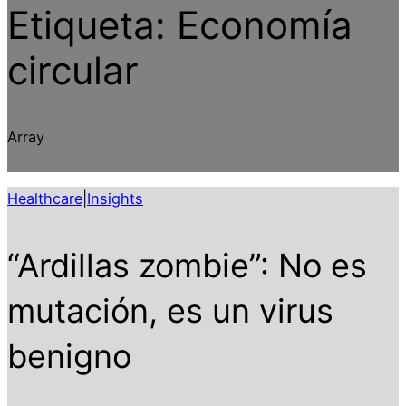
Etiqueta:
Economía
circular
Array
Healthcare
|
Insights
“Ardillas zombie”: No es
mutación, es un virus
benigno