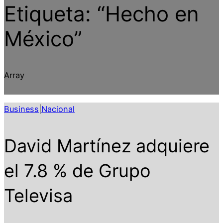
Etiqueta:
“Hecho en
México”
Array
Business
|
Nacional
David Martínez adquiere
el 7.8 % de Grupo
Televisa