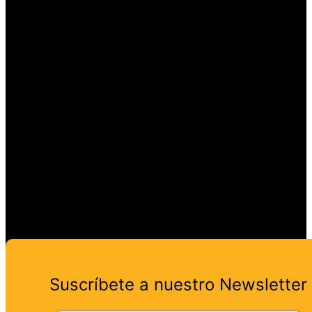
del Caballo
tecnológicos:
2026:
Microsoft brilla
Aguascalientes
y Meta
espera
tropieza
derrama de
150 MDP
Suscríbete a nuestro Newsletter