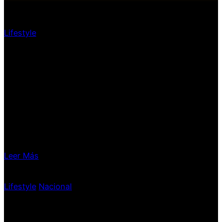
Lifestyle
¿Se agotaron las
entradas para Luis
Miguel?
Leer Más
Lifestyle
|
Nacional