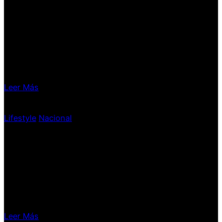
Semana Santa: también
descansan los bancos,
pero con excepciones
Leer Más
Lifestyle
|
Nacional
¡Viva Aerobus ahora
llegará a Tulum!
Leer Más