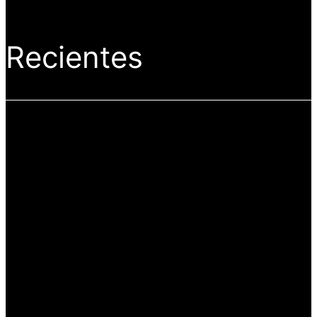
Recientes
Kia invertirá
Aumentan los
649 MDD en
empleadores y
su primer auto
el empleo
eléctrico
formal en
mexicano
Aguascalientes