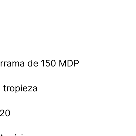
derrama de 150 MDP
a tropieza
020