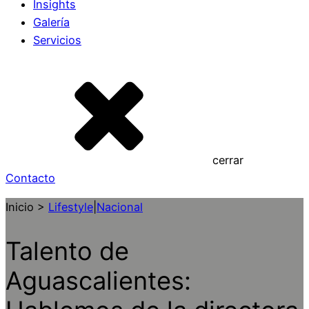
Insights
Galería
Servicios
cerrar
Contacto
Inicio >
Lifestyle
|
Nacional
Talento de
Aguascalientes: