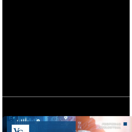
empleo formal en
Aguascalientes
Ventas de Amazon crecen 20%
y la nube se dispara