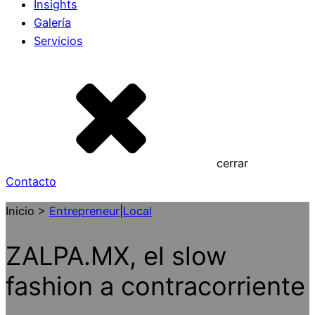
Insights
Galería
Servicios
cerrar
Contacto
Inicio >
Entrepreneur
|
Local
ZALPA.MX, el slow
fashion a contracorriente