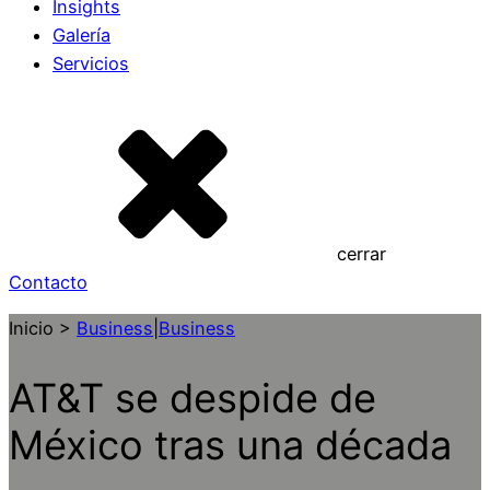
Insights
Galería
Servicios
cerrar
Contacto
Inicio >
Business
|
Business
AT&T se despide de
México tras una década