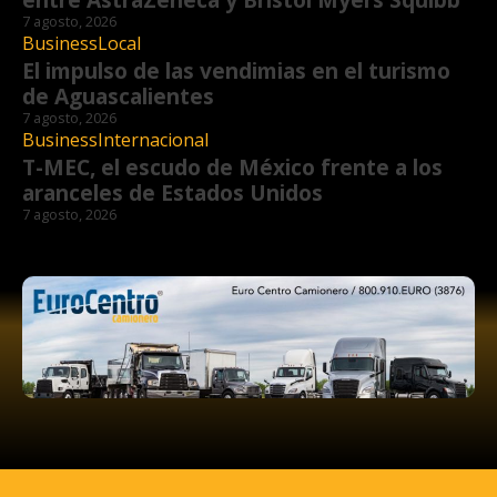
7 agosto, 2026
Business
Local
El impulso de las vendimias en el turismo
de Aguascalientes
7 agosto, 2026
Business
Internacional
T-MEC, el escudo de México frente a los
aranceles de Estados Unidos
7 agosto, 2026