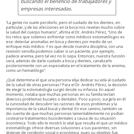
buscando el beneficio de trabajadores y
empresas interesadas.
“La gente no suele percibirlo, pero el cuidado de los dientes, en
particular, y de las afecciones en la boca nos revelan mucho sobre
la salud del cuerpo humano”, afirma el Dr. Andrés Pérez, “Uno de
los retos que solemos enfrentar como médicos estomatólogos es
ese: detectar anomalías en boca y dientes por medio de un
enfoque más médico. Y es que desde nuestra disciplina, con una
revisión sencilla podemos saber si un paciente, por ejemplo,
padece anemia, pero tal vez no lo sepa. Entonces, nuestra función
será, además de darle cuidado a boca y dientes, canalizarlo
posteriormente con un especialista en el tratamiento de la anemia,
como un hematólogo”.
¿Qué determina el que una persona elija dedicar su vida al cuidado
de la salud de otras personas? Para el Dr. Andrés Pérez, la decisión
de elegir la estomatología surgió desde su infancia. En aquel
momento, notaba que muchas personas en su familia tenían
diversos problemas bucales o dentales. Poco a poco, surgiría en él
la curiosidad de descubrir las razones de esos problemas y la
importancia de la salud bucal y dental. En ese camino, también se
dio cuenta de que muchas personas lamentablemente no podían
costearse tratamientos bucodentales a causa de su situación
económica. Todo ello le mostró lo vital que resulta el que un médico
estomatólogo ofrece diversas soluciones a sus pacientes, sin
distingo de condición social o económica, pues su objetivo fue,