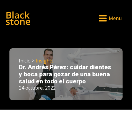
Menu
Inicio >
Insights
Dr. Andrés Pérez: cuidar dientes
y boca para gozar de una buena
salud en todo el cuerpo
24 octubre, 2022