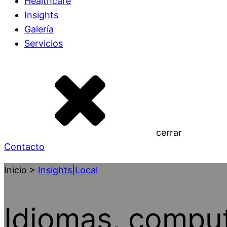
Healthcare
Insights
Galería
Servicios
cerrar
Contacto
Inicio >
Insights
|
Local
Idiomas, comput