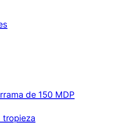
es
derrama de 150 MDP
a tropieza