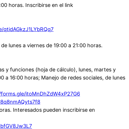
00 horas. Inscribirse en el link
le/qtidAGkzJ1LYbRQq7
 de lunes a viernes de 19:00 a 21:00 horas.
s y funciones (hoja de cálculo), lunes, martes y
0 a 16:00 horas; Manejo de redes sociales, de lunes
//forms.gle/itoMnDhZdW4xP27G6
2P8q8nmAQyts7f8
horas. Interesados pueden inscribirse en
eBbfGV8Jw3L7