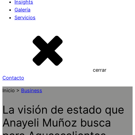
Insights
Galería
Servicios
cerrar
Contacto
Inicio >
Business
La visión de estado que
Anayeli Muñoz busca