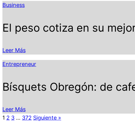
Business
El peso cotiza en su mejo
Leer Más
Entrepreneur
Bísquets Obregón: de cafe
Leer Más
1
2
3
…
372
Siguiente »