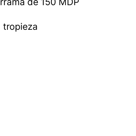
derrama de 150 MDP
a tropieza