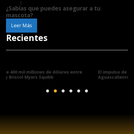
Insights
|
Nacional
¿Sabías que puedes asegurar a tu
mascota?
Leer Más
Recientes
El impulso de las vendimias en el turismo de
Aguascalientes