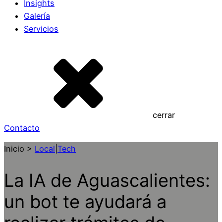
Insights
Galería
Servicios
cerrar
Contacto
Inicio >
Local
|
Tech
La IA de Aguascalientes:
un bot te ayudará a