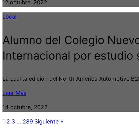
12 octubre, 2022
Local
Alumno del Colegio Nuevo
Internacional por estudio
La cuarta edición del North America Automotive B2B
Leer Más
14 octubre, 2022
1
2
3
…
289
Siguiente »