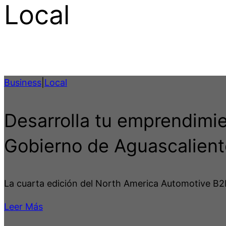
Local
Business
|
Local
Desarrolla tu emprendimie
Gobierno de Aguascalien
La cuarta edición del North America Automotive B2B
Leer Más