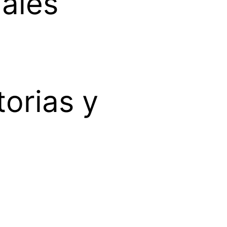
ales
torias y