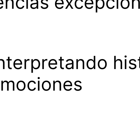
encias excepcion
nterpretando his
mociones