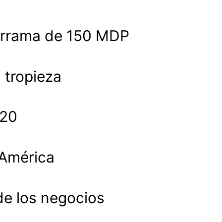
derrama de 150 MDP
a tropieza
020
 América
de los negocios