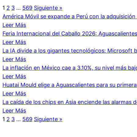
1
2
3
…
569
Siguiente »
América Móvil se expande a Perú con la adquisici
Leer Más
Feria Internacional del Caballo 2026: Aguascalient
Leer Más
La IA divide a los gigantes tecnológicos: Microsoft b
Leer Más
La inflación en México cae a 3.10%, su nivel más ba
Leer Más
Huatai Mould elige a Aguascalientes para su primer
Leer Más
La caída de los chips en Asia enciende las alarmas 
Leer Más
1
2
3
…
569
Siguiente »