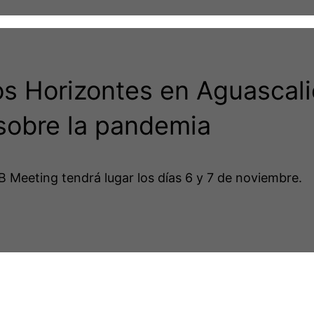
s Horizontes en Aguascali
 sobre la pandemia
 Meeting tendrá lugar los días 6 y 7 de noviembre.