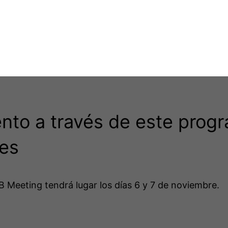
nto a través de este prog
tes
 Meeting tendrá lugar los días 6 y 7 de noviembre.